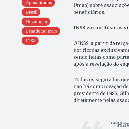
Aposentados
União) sobre associaçõ
beneficiários.
Brasil
Devolução
INSS vai notificar as v
Fraude no INSS
INSS
O INSS, a partir da terça
notificadas exclusivame
sendo feitas como part
após a revelação do esq
Todos os segurados que
não há comprovação de a
presidente do INSS, Gilb
diretamente pelas assoc
“Hav