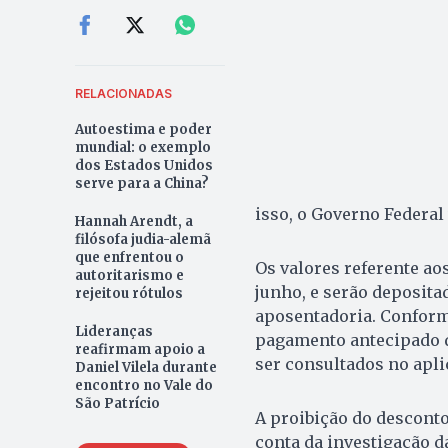
RELACIONADAS
Autoestima e poder
mundial: o exemplo
dos Estados Unidos
serve para a China?
isso, o Governo Federal
Hannah Arendt, a
filósofa judia-alemã
que enfrentou o
Os valores referente aos
autoritarismo e
junho, e serão deposit
rejeitou rótulos
aposentadoria. Conform
Lideranças
pagamento antecipado d
reafirmam apoio a
ser consultados no aplic
Daniel Vilela durante
encontro no Vale do
São Patrício
A proibição do desconto
conta da investigação d