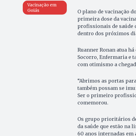
Vacinação em
Goiás
O plano de vacinação do
primeira dose da vacina 
profissionais de saúde
dentro dos próximos di
Ruanner Ronan atua há 
Socorro, Enfermaria e t
com otimismo a chegada
“Abrimos as portas para
também possam se imuni
Ser o primeiro profissio
comemorou.
Os grupo prioritários d
da saúde que estão na l
60 anos internadas em a