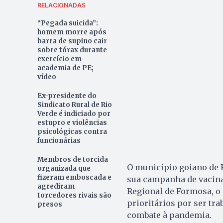
RELACIONADAS
“Pegada suicida”:
homem morre após
barra de supino cair
sobre tórax durante
exercício em
academia de PE;
vídeo
Ex-presidente do
Sindicato Rural de Rio
Verde é indiciado por
estupro e violências
psicológicas contra
funcionárias
Membros de torcida
O município goiano de 
organizada que
fizeram emboscada e
sua campanha de vacinaç
agrediram
Regional de Formosa, o 
torcedores rivais são
prioritários por ser tra
presos
combate à pandemia.