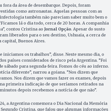
u fora da área de desembarque. Depois, foram
vestidas como astronautas. Aquelas pessoas com as
 infectologia também não pareciam saber muito bem o
“Ficamos lá o dia todo, cerca de 20 horas. A companhia
a”, contou Cristina ao
Jornal Opção
. Apesar do susto
foram liberados para o seu destino, Ushuaia, a cerca de
 capital, Buenos Aires.
iniciamos os trabalhos”, disse. Neste mesmo dia, o
a dos países considerados de risco pela Argentina. “Foi
e sábado para segunda-feira. Fomos do céu ao inferno.
cia diferente”, narrou a goiana. “Nos dizem que
 vamos. Nos dizem que vamos fazer os exames, depois
ma primeira indicação de que seríamos retirados na
z minutos depois recebemos a notícia de que não”.
, 24, a Argentina comemora o Dia Nacional da Memória
a. Segundo Cristina, que falou que algumas informações