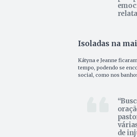
emoci
relata
Isoladas na ma
Kátyna e Jeanne ficaram
tempo, podendo se enco
social, como nos banhos
Busc
oraçã
pasto
vária
de in