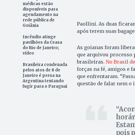
médicas estão
disponíveis para
agendamento na
rede pública de
Paollini. As duas ficara
Goiânia
após terem suas bagage
Incêndio atinge
pavilhões da Ceasa
As goianas foram liber
do Rio de Janeiro;
vídeo
que arquivou processo p
brasileiras.
No Brasil de
Brasileira condenada
forças na fé, amigos e 
pelos atos de 8 de
Janeiro é presa na
que enfrentaram. “Passa
Argentina tentando
questão de falar nem o i
fugir para o Paraguai
Acor
horár
Estam
pois 