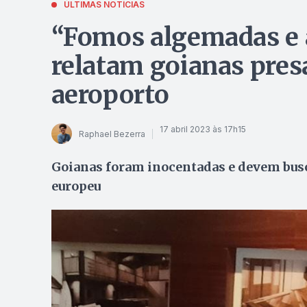
ÚLTIMAS NOTÍCIAS
“Fomos algemadas e a
relatam goianas pres
aeroporto
17 abril 2023 às 17h15
Raphael Bezerra
Goianas foram inocentadas e devem busc
europeu