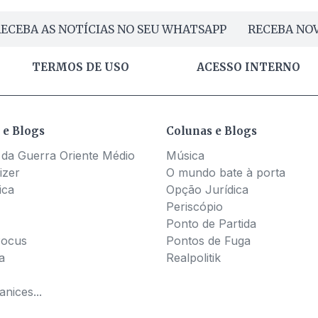
ECEBA AS NOTÍCIAS NO SEU WHATSAPP
RECEBA NOV
TERMOS DE USO
ACESSO INTERNO
 e Blogs
Colunas e Blogs
 da Guerra Oriente Médio
Música
izer
O mundo bate à porta
ica
Opção Jurídica
Periscópio
Ponto de Partida
Pocus
Pontos de Fuga
a
Realpolitik
nices...