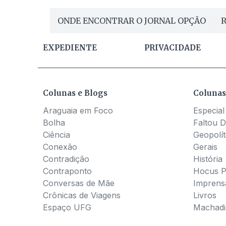
ONDE ENCONTRAR O JORNAL OPÇÃO
R
EXPEDIENTE
PRIVACIDADE
Colunas e Blogs
Colunas
Araguaia em Foco
Especial
Bolha
Faltou D
Ciência
Geopolít
Conexão
Gerais
Contradição
História
Contraponto
Hocus 
Conversas de Mãe
Imprens
Crônicas de Viagens
Livros
Espaço UFG
Machadia