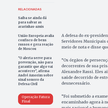
RELACIONADAS
Saiba se ainda dá
para salvar as
ararinhas-azuis
A defesa do ex-president
União Europeia avalia
confisco de bens
Servidores Municipais d
russos e gera reação
meio de nota e disse qu
de Moscou
"O alerta serve para
“Os órgãos de persecuç
prevenção, não para
decorrentes de sua pri
garantir que algo vai
acontecer", afirma
Alexandre Rassi. Eles 
André Amorim sobre
saúde decorrido de est
sinal sonoro da
desnecessário.
Defesa Civil
“Foi submetido a exame
Operação Fatura
Final
encaminhado agora à no
mais racional e humano, 