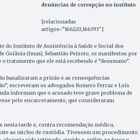
denúncias de corrupção no instituto
[relacionadas
artigos=”166220,166393″]
e do Instituto de Assistência à Saúde e Social dos
e Goiânia (Imas), Sebastião Peixoto, se manifestou por
e o tratamento que ele está recebendo é “desumano”.
ão banalizaram a prisão e as consequências
são”, escreveram os advogados Romero Ferraz e Luís
ainda informam que o acusado teve grave problema de
resse pelo encarceramento, que consideraram
s nesta tarde e, contra recomendação médica,
ite ao núcleo de custódia. Tivessem um procedimento
ele teria sido intimado, ouvido e, enfim, se fosse o