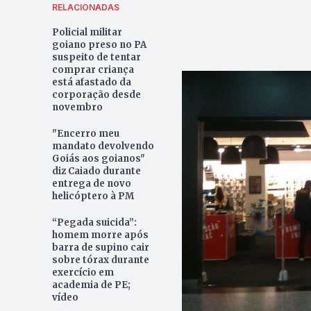
RELACIONADAS
Policial militar
goiano preso no PA
suspeito de tentar
comprar criança
está afastado da
corporação desde
novembro
"Encerro meu
mandato devolvendo
Goiás aos goianos"
diz Caiado durante
entrega de novo
helicóptero à PM
“Pegada suicida”:
homem morre após
barra de supino cair
sobre tórax durante
exercício em
academia de PE;
vídeo