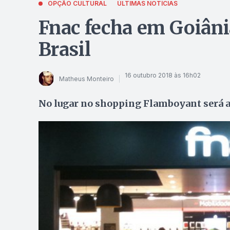
OPÇÃO CULTURAL
ÚLTIMAS NOTÍCIAS
Fnac fecha em Goiânia
Brasil
16 outubro 2018 às 16h02
Matheus Monteiro
No lugar no shopping Flamboyant será ab