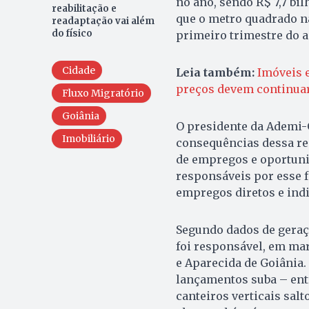
no ano, sendo R$ 7,7 bi
reabilitação e
que o metro quadrado na
readaptação vai além
do físico
primeiro trimestre do a
Cidade
Leia também:
Imóveis 
preços devem continua
Fluxo Migratório
Goiânia
O presidente da Ademi-
Imobiliário
consequências dessa re
de empregos e oportuni
responsáveis por esse 
empregos diretos e indir
Segundo dados de geraç
foi responsável, em ma
e Aparecida de Goiânia
lançamentos suba – ent
canteiros verticais sal