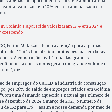
lhões apenas em apartamentos”, diz. Ele aponta ainda
 capital valorizou em 10% entre o ano passado e o
no.
em Goiânia e Aparecida valorizaram 17% em 2024 e
r crescendo
GO, Felipe Melazzo, chama a atenção para algumas
alidade. “Goiás tem atraído muitas pessoas em busca
dades. A construção civil é uma das grandes
fenômeno, já que as obras geram um grande volume de
etos”, diz.
ão de empregos do CAGED, a indústria da construção
rço, por 26% do saldo de empregos criados em Goiânia
. “Com uma demanda aquecida é natural que número de
re dezembro de 2024 a março de 2025, o número de
tou de 162 para 176 –, assim a nossa demanda por mão de