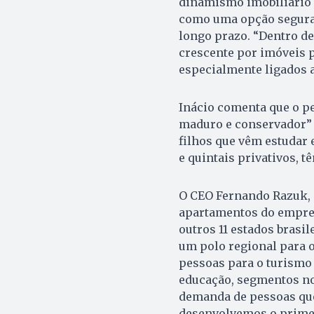
dinamismo imobiliário 
como uma opção segura 
longo prazo. “Dentro d
crescente por imóveis p
especialmente ligados 
Inácio comenta que o per
maduro e conservador” 
filhos que vêm estudar
e quintais privativos, t
O CEO Fernando Razuk, 
apartamentos do empree
outros 11 estados brasil
um polo regional para o
pessoas para o turismo 
educação, segmentos nos
demanda de pessoas que
desenvolvemos o primei