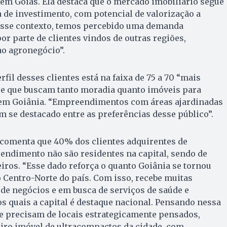
em Goiás. Ela destaca que o mercado imobiliário segue
de investimento, com potencial de valorização a
esse contexto, temos percebido uma demanda
or parte de clientes vindos de outras regiões,
ao agronegócio”.
fil desses clientes está na faixa de 75 a 70 “mais
e que buscam tanto moradia quanto imóveis para
 em Goiânia. “Empreendimentos com áreas ajardinadas
êm se destacado entre as preferências desse público”.
comenta que 40% dos clientes adquirentes de
ndimento não são residentes na capital, sendo de
eiros. “Esse dado reforça o quanto Goiânia se tornou
 Centro-Norte do país. Com isso, recebe muitas
de negócios e em busca de serviços de saúde e
 quais a capital é destaque nacional. Pensando nessa
 precisam de locais estrategicamente pensados,
ro imóvel de ultracompactos da cidade, com