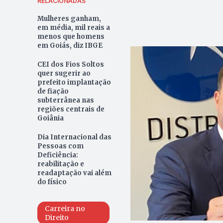
RELACIONADAS
Mulheres ganham,
em média, mil reais a
menos que homens
em Goiás, diz IBGE
CEI dos Fios Soltos
quer sugerir ao
prefeito implantação
de fiação
subterrânea nas
regiões centrais de
Goiânia
Dia Internacional das
Pessoas com
Deficiência:
reabilitação e
readaptação vai além
do físico
Carreira no
Direito