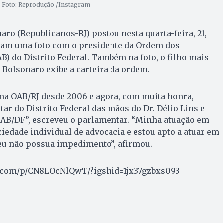
 | Foto: Reprodução /Instagram
aro (Republicanos-RJ) postou nesta quarta-feira, 21,
gram uma foto com o presidente da Ordem dos
B) do Distrito Federal. Também na foto, o filho mais
r Bolsonaro exibe a carteira da ordem.
 na OAB/RJ desde 2006 e agora, com muita honra,
ar do Distrito Federal das mãos do Dr. Délio Lins e
a OAB/DF”, escreveu o parlamentar. “Minha atuação em
ociedade individual de advocacia e estou apto a atuar em
eu não possua impedimento”, afirmou.
.com/p/CN8LOcNlQwT/?igshid=1jx37gzbxs093