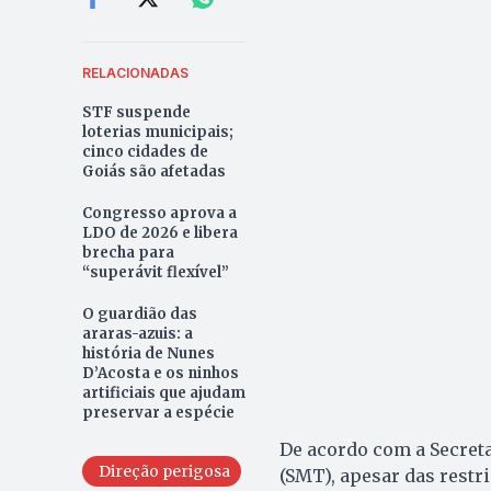
RELACIONADAS
STF suspende
loterias municipais;
cinco cidades de
Goiás são afetadas
Congresso aprova a
LDO de 2026 e libera
brecha para
“superávit flexível”
O guardião das
araras-azuis: a
história de Nunes
D’Acosta e os ninhos
artificiais que ajudam
preservar a espécie
De acordo com a Secret
Direção perigosa
(SMT), apesar das restr