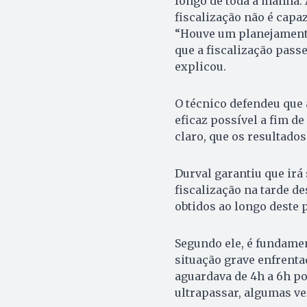
longo de toda a manhã. 
fiscalização não é cap
“Houve um planejamento 
que a fiscalização pass
explicou.
O técnico defendeu que a
eficaz possível a fim d
claro, que os resultado
Durval garantiu que irá
fiscalização na tarde d
obtidos ao longo deste 
Segundo ele, é fundame
situação grave enfrenta
aguardava de 4h a 6h po
ultrapassar, algumas vez