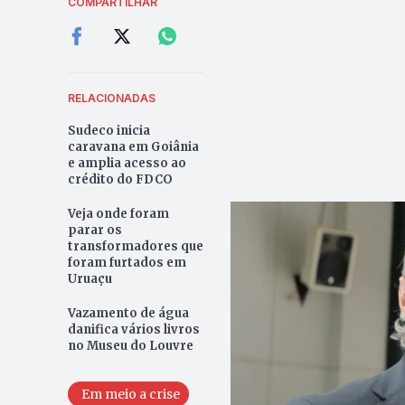
COMPARTILHAR
RELACIONADAS
Sudeco inicia
caravana em Goiânia
e amplia acesso ao
crédito do FDCO
Veja onde foram
parar os
transformadores que
foram furtados em
Uruaçu
Vazamento de água
danifica vários livros
no Museu do Louvre
Em meio a crise