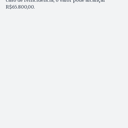
caso de reincidência, o valor pode alcançar
R$65.800,00.