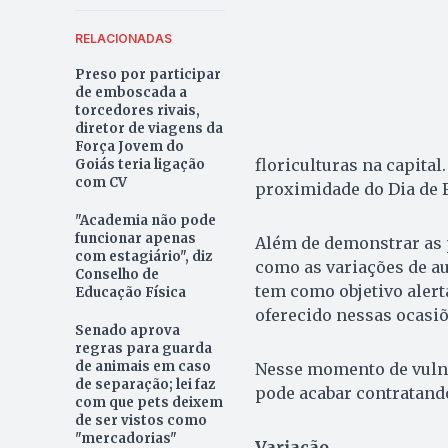
RELACIONADAS
Preso por participar
de emboscada a
torcedores rivais,
diretor de viagens da
Força Jovem do
floriculturas na capita
Goiás teria ligação
com CV
proximidade do Dia de F
"Academia não pode
funcionar apenas
Além de demonstrar as 
com estagiário", diz
como as variações de a
Conselho de
tem como objetivo aler
Educação Física
oferecido nessas ocasiõ
Senado aprova
regras para guarda
de animais em caso
Nesse momento de vulne
de separação; lei faz
pode acabar contratand
com que pets deixem
de ser vistos como
"mercadorias"
Variação