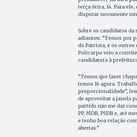
terça-feira, 14. Para el
disputar novamente uma
Sobre os candidatos da 
adiantou: “Temos por pa
do Patriota, e os outro
Policarpo veio a convit
candidatura à prefeitura
“Temos que fazer chapa
temos 16 agora. Trabal
proporcionalidade”, lem
de aproveitar a janela pa
partido não me dar cond
PP, MDB, PSDB e, até me
e tenho boa relação com
abertas.”