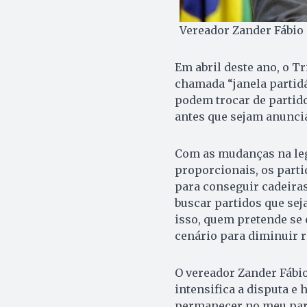
Vereador Zander Fábio (
Em abril deste ano, o Tr
chamada “janela partidá
podem trocar de partid
antes que sejam anunci
Com as mudanças na legi
proporcionais, os parti
para conseguir cadeira
buscar partidos que se
isso, quem pretende se e
cenário para diminuir r
O vereador Zander Fábio
intensifica a disputa e
permanecer no meu part