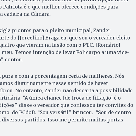
e, o Patriota é o que melhor oferece condições para
 cadeira na Câmara.
sigla prontos para o pleito municipal, Zander
rte do [Jorcelino] Braga eu, que sou o vereador eleito
s quatro que vieram na fusão com o PTC. [Romário]
e meu. Temos intenção de levar Policarpo a uma vice-
”, contou.
 pura e com a porcentagem certa de mulheres. Nós
hamos diuturnamente nesse sentido de haver
brou. No entanto, Zander não descarta a possibilidade
rtidária. “A única chance [de troca de filiação] é o
ições”, disse o vereador que confessou ter convites do
smo, do PCdoB. “Sou versátil”, brincou. “Sou de centro
 diversos partidos. Isso me permite muitas portas