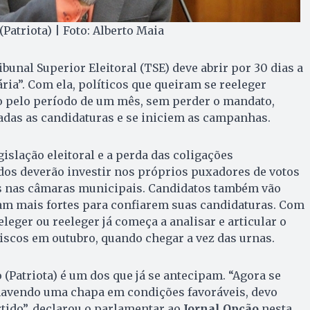
Patriota) | Foto: Alberto Maia
ibunal Superior Eleitoral (TSE) deve abrir por 30 dias a
ria”. Com ela, políticos que queiram se reeleger
o pelo período de um mês, sem perder o mandato,
adas as candidaturas e se iniciem as campanhas.
slação eleitoral e a perda das coligações
dos deverão investir nos próprios puxadores de votos
s nas câmaras municipais. Candidatos também vão
jam mais fortes para confiarem suas candidaturas. Com
leger ou reeleger já começa a analisar e articular o
iscos em outubro, quando chegar a vez das urnas.
 (Patriota) é um dos que já se antecipam. “Agora se
 havendo uma chapa em condições favoráveis, devo
ido”, declarou o parlamentar ao
Jornal Opção
nesta