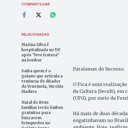
COMPARTILHAR
RELACIONADAS
Marina Silva é
hospitalizada no DF
após "leve fratura"
na lombar
Paralamas do Sucesso.
Saiba quem é o
goiano que articula a
renúncia do ditador
O Fica é uma realização
da Venezuela, Nicolás
da Cultura (Secult), em
Maduro
(UFG), por meio da Fund
Natal do Bem:
famílias terão ônibus
gratuitos para
Há mais de duas década
buscarem
engatinhavam no Brasil,
brinquedos no
ambiente. Hoje, reafirm