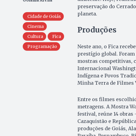
Goiânia Arena
preservação do Cerrado,
planeta.
Cidade de Goiás
Cinema
Produções
Cultura
Fica
Neste ano, o Fica receb
Programação
prestígio global. Fora
mostras competitivas, c
Internacional Washingt
Indígena e Povos Tradi
Minha Terra de Filmes 
Entre os filmes escolhi
metragens. A Mostra Wa
festival, reúne 14 obras
Cazaquistão e República
produções de Goiás, Ala
Paraíba, Pernambuco, Ri