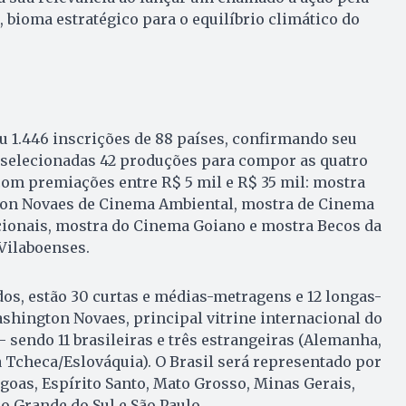
 bioma estratégico para o equilíbrio climático do
eu 1.446 inscrições de 88 países, confirmando seu
m selecionadas 42 produções para compor as quatro
om premiações entre R$ 5 mil e R$ 35 mil: mostra
on Novaes de Cinema Ambiental, mostra de Cinema
cionais, mostra do Cinema Goiano e mostra Becos da
Vilaboenses.
dos, estão 30 curtas e médias-metragens e 12 longas-
shington Novaes, principal vitrine internacional do
 – sendo 11 brasileiras e três estrangeiras (Alemanha,
 Tcheca/Eslováquia). O Brasil será representado por
goas, Espírito Santo, Mato Grosso, Minas Gerais,
o Grande do Sul e São Paulo.