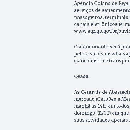
Agência Goiana de Regu
serviços de saneamento 
passageiros, terminais 
canais eletrônicos (e-ma
www.agr.go.gov.br/ouvid
O atendimento será pleno
pelos canais de whatsa
(saneamento e transport
Ceasa
As Centrais de Abastec
mercado (Galpões e Merc
manhã às 14h, em todos 
domingo (11/02) em que 
suas atividades apenas n