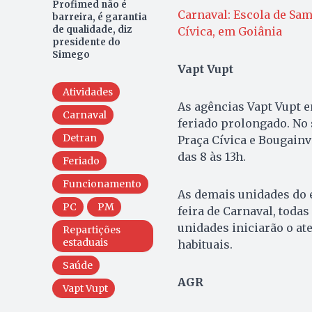
Profimed não é
Carnaval: Escola de Sam
barreira, é garantia
de qualidade, diz
Cívica, em Goiânia
presidente do
Simego
Vapt Vupt
Atividades
As agências Vapt Vupt e
Carnaval
feriado prolongado. No 
Detran
Praça Cívica e Bougainv
das 8 às 13h.
Feriado
Funcionamento
As demais unidades do 
PC
PM
feira de Carnaval, todas
unidades iniciarão o at
Repartições
estaduais
habituais.
Saúde
AGR
Vapt Vupt