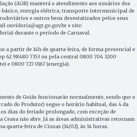
lação (AGR) manterá o atendimento aos usuários dos
básico, energia elétrica, transporte intermunicipal de
rodoviários e outros bens desestatizados pelos seus
il ouvidoria@agr.go.gov.br e site:
oria) durante o período de Carnaval.
 a partir de 14h de quarta-feira, de forma presencial e
pp 62 98480 7353 ou pela central 0800 704 3200
e) e 0800 727 0167 (energia).
imento de Goiás funcionarão normalmente, sendo que o
ado do Produtor) segue o horário habitual, das 4 da
os dias do feriado prolongado, com exceção de
a Ceasa não abre. Já as áreas administrativas retornam
a quarta-feira de Cinzas (14/02), às 14 horas.