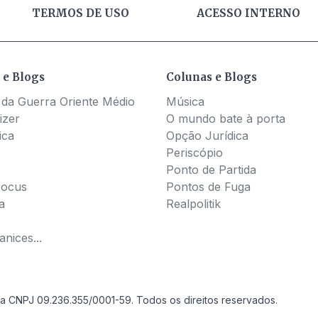
TERMOS DE USO
ACESSO INTERNO
 e Blogs
Colunas e Blogs
 da Guerra Oriente Médio
Música
izer
O mundo bate à porta
ica
Opção Jurídica
Periscópio
Ponto de Partida
Pocus
Pontos de Fuga
a
Realpolitik
nices...
a CNPJ 09.236.355/0001-59. Todos os direitos reservados.