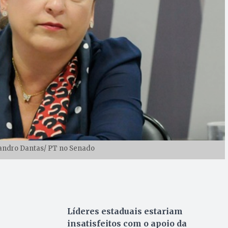
ssandro Dantas/ PT no Senado
Líderes estaduais estariam
insatisfeitos com o apoio da