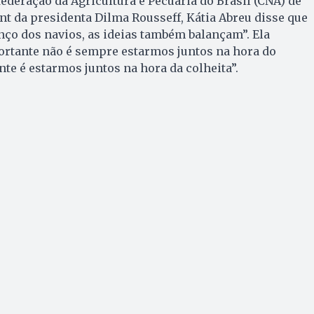
ederação da Agricultura e Pecuária do Brasil (CNA) de
t da presidenta Dilma Rousseff, Kátia Abreu disse que
ço dos navios, as ideias também balançam”. Ela
ortante não é sempre estarmos juntos na hora do
nte é estarmos juntos na hora da colheita”.