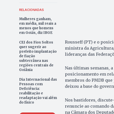
RELACIONADAS
Mulheres ganham,
em média, mil reais a
menos que homens
em Goiás, diz IBGE
Rousseff (PT) e o posic
CEI dos Fios Soltos
quer sugerir ao
ministra da Agricultur
prefeito implantação
lideranças das Federaçõ
de fiação
subterrânea nas
regiões centrais de
Nas últimas semanas, a 
Goiânia
posicionamento em rela
Dia Internacional das
membros do PMDB que pe
Pessoas com
deixou a base do govern
Deficiência:
reabilitação e
readaptação vai além
Nos bastidores, discute
do físico
renuncie ao comando d
na Câmara dos Deputados