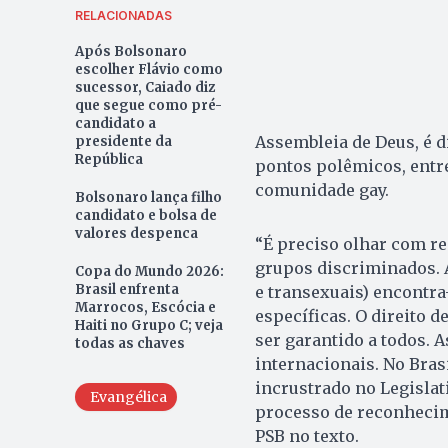
RELACIONADAS
Após Bolsonaro
escolher Flávio como
sucessor, Caiado diz
que segue como pré-
candidato a
Assembleia de Deus, é d
presidente da
República
pontos polêmicos, entre
comunidade gay.
Bolsonaro lança filho
candidato e bolsa de
valores despenca
“É preciso olhar com r
grupos discriminados. A
Copa do Mundo 2026:
Brasil enfrenta
e transexuais) encontra
Marrocos, Escócia e
específicas. O direito 
Haiti no Grupo C; veja
ser garantido a todos.
todas as chaves
internacionais. No Bra
incrustrado no Legislat
Evangélica
processo de reconhecime
PSB no texto.