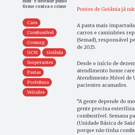
fuzil” e defende pulso
firme contra o crime
Postos de Goiânia já n
Caos
A pasta mais impactada 
carros e caminhões rep
Combustível
(Semad), responsável pe
Comurg
de 2025.
GCM
Goiânia
Inoperantes
Desde o início de dezem
atendimento home care e
Pastas
Atendimento Móvel de Ur
Prefeitura
pacientes acamados.
Veículos
“A gente depende do mot
gente precisa esteriliz
combustível. Semana pa
(Unidade Básica de Saúd
porque não tinha combus