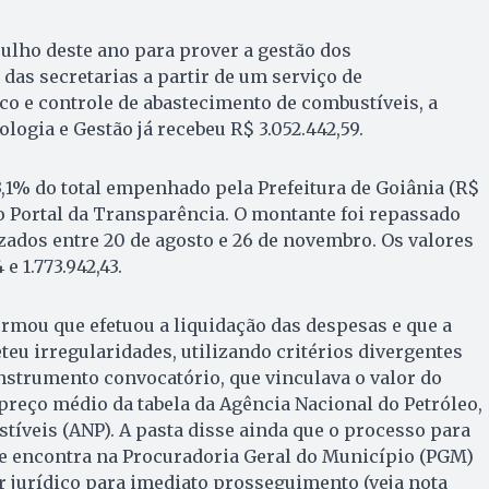
julho deste ano para prover a gestão dos
 das secretarias a partir de um serviço de
o e controle de abastecimento de combustíveis, a
ogia e Gestão já recebeu R$ 3.052.442,59.
,1% do total empenhado pela Prefeitura de Goiânia (R$
 o Portal da Transparência. O montante foi repassado
ados entre 20 de agosto e 26 de novembro. Os valores
e 1.773.942,43.
rmou que efetuou a liquidação das despesas e que a
u irregularidades, utilizando critérios divergentes
nstrumento convocatório, que vinculava o valor do
 preço médio da tabela da Agência Nacional do Petróleo,
tíveis (ANP). A pasta disse ainda que o processo para
e encontra na Procuradoria Geral do Município (PGM)
 jurídico para imediato prosseguimento (veja nota