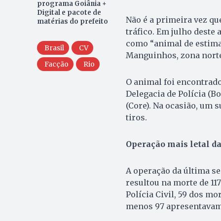
programa Goiânia +
Digital e pacote de
Não é a primeira vez qu
matérias do prefeito
tráfico. Em julho deste
como “animal de estima
Brasil
CV
Manguinhos, zona norte
Facção
Rio
O animal foi encontrad
Delegacia de Polícia (B
(Core). Na ocasião, um 
tiros.
Operação mais letal da
A operação da última se
resultou na morte de 11
Polícia Civil, 59 dos m
menos 97 apresentavam 