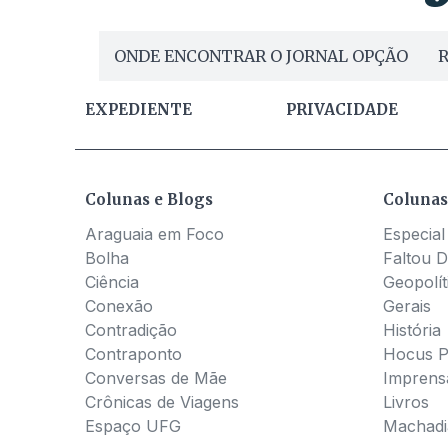
ONDE ENCONTRAR O JORNAL OPÇÃO
R
EXPEDIENTE
PRIVACIDADE
Colunas e Blogs
Colunas
Araguaia em Foco
Especial
Bolha
Faltou D
Ciência
Geopolít
Conexão
Gerais
Contradição
História
Contraponto
Hocus 
Conversas de Mãe
Imprens
Crônicas de Viagens
Livros
Espaço UFG
Machadia