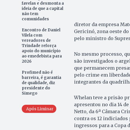
favelas e desmonta a
ideia de que a capital
não tem
comunidades
diretor da empresa Matc
Encontro de Daniel
Gericinó, zona oeste do 
Vilela com
pelo ministro do Supre
vereadores de
Trindade reforça
apoio do município
No mesmo processo, que
ao emedebista para
são investigados o arg
2026
que permanecem presas.
Profimed não é
pelo crime em liberdade 
barreira, é garantia
integrantes da quadrilh
de qualidade, diz
presidente do
Simego
Whelan teve a prisão pre
apresentou no dia 14 de
Após Liminar
Netto, da 6ª Câmara Cri
contra os 12 indiciados 
ingressos para a Copa 