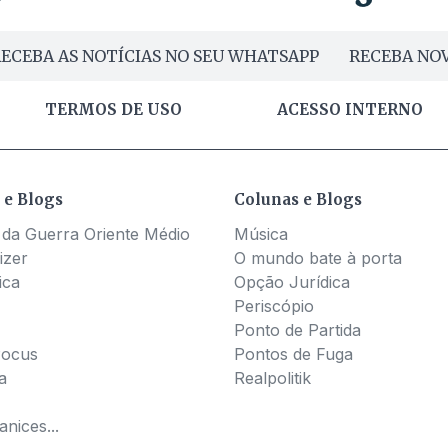
ECEBA AS NOTÍCIAS NO SEU WHATSAPP
RECEBA NOV
TERMOS DE USO
ACESSO INTERNO
 e Blogs
Colunas e Blogs
 da Guerra Oriente Médio
Música
izer
O mundo bate à porta
ica
Opção Jurídica
Periscópio
Ponto de Partida
Pocus
Pontos de Fuga
a
Realpolitik
nices...