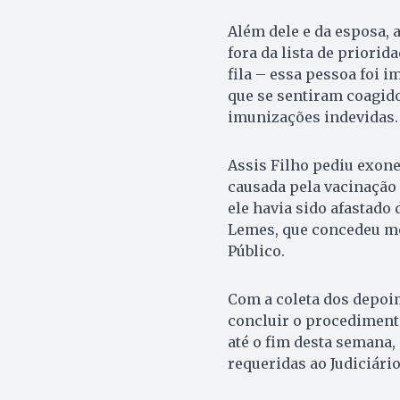
Além dele e da esposa,
fora da lista de priorid
fila – essa pessoa foi
que se sentiram coagido
imunizações indevidas.
Assis Filho pediu exon
causada pela vacinação d
ele havia sido afastado 
Lemes, que concedeu me
Público.
Com a coleta dos depoi
concluir o procedimento
até o fim desta semana,
requeridas ao Judiciário