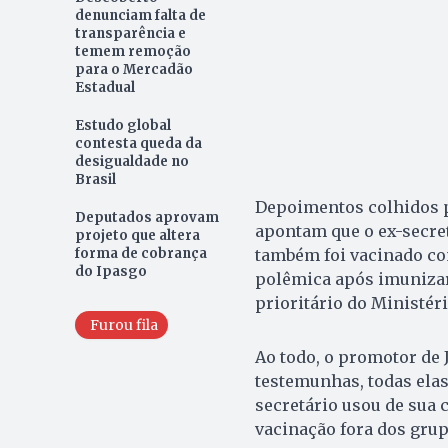
denunciam falta de
transparência e
temem remoção
para o Mercadão
Estadual
Estudo global
contesta queda da
desigualdade no
Brasil
Depoimentos colhidos pe
Deputados aprovam
apontam que o ex-secretá
projeto que altera
também foi vacinado con
forma de cobrança
do Ipasgo
polêmica após imunizar 
prioritário do Ministéri
Furou fila
Ao todo, o promotor de 
testemunhas, todas elas
secretário usou de sua 
vacinação fora dos grupo