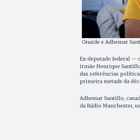
Onaide e Adhemar Santi
Ex-deputado federal — d
irmão Henrique Santillo
das referências polític
primeira metade da déca
Adhemar Santillo, casad
da Rádio Manchester, u