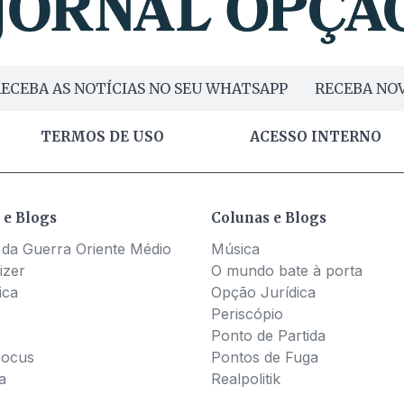
ECEBA AS NOTÍCIAS NO SEU WHATSAPP
RECEBA NOV
TERMOS DE USO
ACESSO INTERNO
 e Blogs
Colunas e Blogs
 da Guerra Oriente Médio
Música
izer
O mundo bate à porta
ica
Opção Jurídica
Periscópio
Ponto de Partida
Pocus
Pontos de Fuga
a
Realpolitik