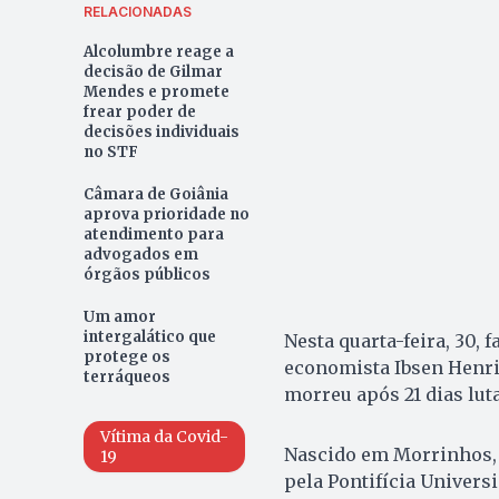
RELACIONADAS
Alcolumbre reage a
decisão de Gilmar
Mendes e promete
frear poder de
decisões individuais
no STF
Câmara de Goiânia
aprova prioridade no
atendimento para
advogados em
órgãos públicos
Um amor
intergalático que
Nesta quarta-feira, 30, 
protege os
economista Ibsen Henriq
terráqueos
morreu após 21 dias lut
Vítima da Covid-
Nascido em Morrinhos, 
19
pela Pontifícia Universi