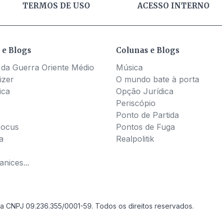
TERMOS DE USO
ACESSO INTERNO
 e Blogs
Colunas e Blogs
 da Guerra Oriente Médio
Música
izer
O mundo bate à porta
ica
Opção Jurídica
Periscópio
Ponto de Partida
Pocus
Pontos de Fuga
a
Realpolitik
nices...
a CNPJ 09.236.355/0001-59. Todos os direitos reservados.