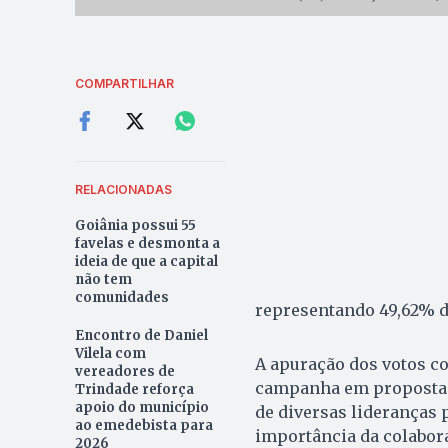
COMPARTILHAR
RELACIONADAS
Goiânia possui 55
favelas e desmonta a
ideia de que a capital
não tem
comunidades
representando 49,62% do
Encontro de Daniel
Vilela com
A apuração dos votos co
vereadores de
campanha em propostas 
Trindade reforça
apoio do município
de diversas lideranças p
ao emedebista para
importância da colabora
2026