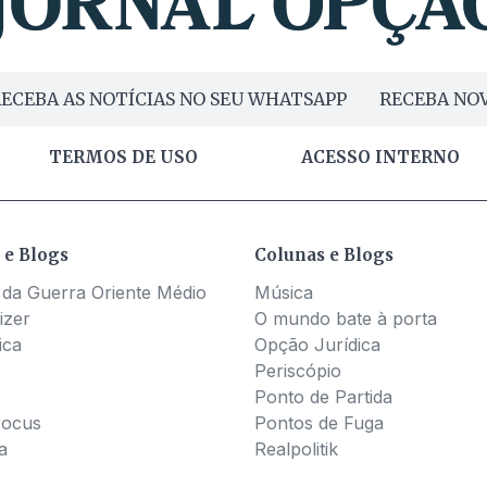
ECEBA AS NOTÍCIAS NO SEU WHATSAPP
RECEBA NOV
TERMOS DE USO
ACESSO INTERNO
 e Blogs
Colunas e Blogs
 da Guerra Oriente Médio
Música
izer
O mundo bate à porta
ica
Opção Jurídica
Periscópio
Ponto de Partida
Pocus
Pontos de Fuga
a
Realpolitik