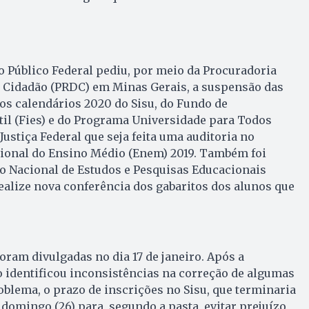
io Público Federal pediu, por meio da Procuradoria
o Cidadão (PRDC) em Minas Gerais, a suspensão das
dos calendários 2020 do Sisu, do Fundo de
il (Fies) e do Programa Universidade para Todos
Justiça Federal que seja feita uma auditoria no
ional do Ensino Médio (Enem) 2019. Também foi
uto Nacional de Estudos e Pesquisas Educacionais
realize nova conferência dos gabaritos dos alunos que
oram divulgadas no dia 17 de janeiro. Após a
o identificou inconsistências na correção de algumas
oblema, o prazo de inscrições no Sisu, que terminaria
 domingo (26) para, segundo a pasta, evitar prejuízo