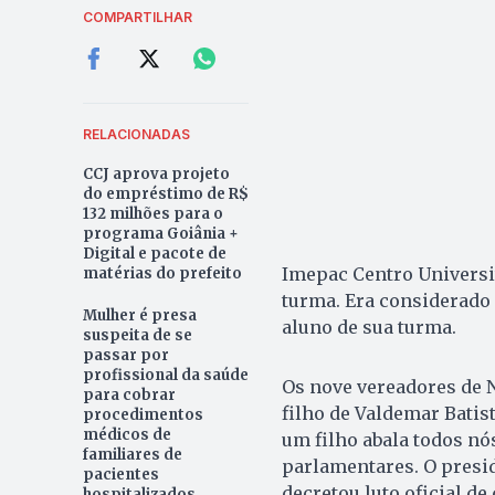
COMPARTILHAR
RELACIONADAS
CCJ aprova projeto
do empréstimo de R$
132 milhões para o
programa Goiânia +
Digital e pacote de
Imepac Centro Universit
matérias do prefeito
turma. Era considerado 
Mulher é presa
aluno de sua turma.
suspeita de se
passar por
profissional da saúde
Os nove vereadores de 
para cobrar
filho de Valdemar Batis
procedimentos
médicos de
um filho abala todos nó
familiares de
parlamentares. O presi
pacientes
decretou luto oficial de
hospitalizados