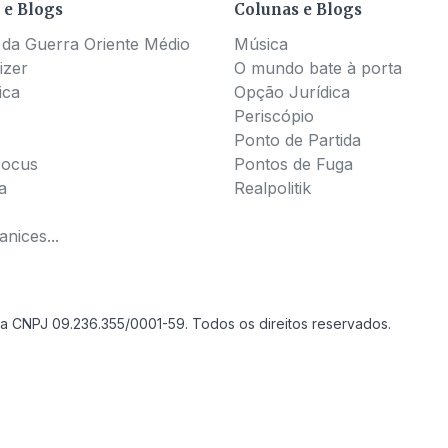
 e Blogs
Colunas e Blogs
 da Guerra Oriente Médio
Música
izer
O mundo bate à porta
ica
Opção Jurídica
Periscópio
Ponto de Partida
Pocus
Pontos de Fuga
a
Realpolitik
nices...
a CNPJ 09.236.355/0001-59. Todos os direitos reservados.