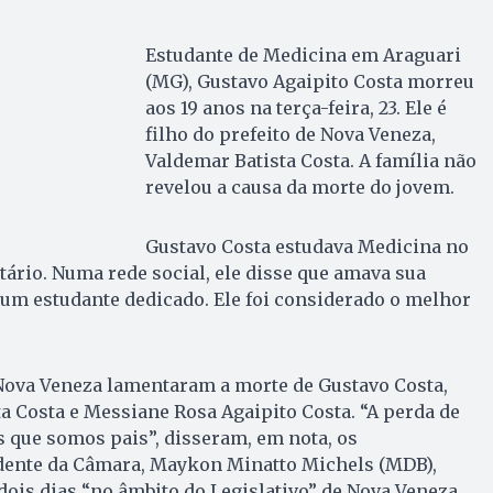
Estudante de Medicina em Araguari
(MG), Gustavo Agaipito Costa morreu
aos 19 anos na terça-feira, 23. Ele é
filho do prefeito de Nova Veneza,
Valdemar Batista Costa. A família não
revelou a causa da morte do jovem.
Gustavo Costa estudava Medicina no
ário. Numa rede social, ele disse que amava sua
um estudante dedicado. Ele foi considerado o melhor
Nova Veneza lamentaram a morte de Gustavo Costa,
ta Costa e Messiane Rosa Agaipito Costa. “A perda de
s que somos pais”, disseram, em nota, os
dente da Câmara, Maykon Minatto Michels (MDB),
 dois dias “no âmbito do Legislativo” de Nova Veneza.