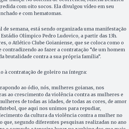
agredida com oito socos. Ela divulgou vídeo em seu
 inchado e com hematomas.
nal de semana, está sendo organizada uma manifestação
 Estádio Olímpico Pedro Ludovico, a partir das 13h.
s, o Atlético Clube Goianiense, que se coloca como o
 se contradizendo ao fazer a contratação “de um homem
a brutalidade contra a sua própria família”.
o à contratação de goleiro na íntegra:
rapondo ao ódio, nós, mulheres goianas, nos
as ao crescimento da violência contra as mulheres e
ulheres de todas as idades, de todas as cores, de amor
 futebol, que aqui nos unimos para repudiar,
ecimento da cultura da violência contra a mulher no
do que, segundo diferentes pesquisas realizadas no ano
tre o segundo e terceiro lugar no ranking dos que mais