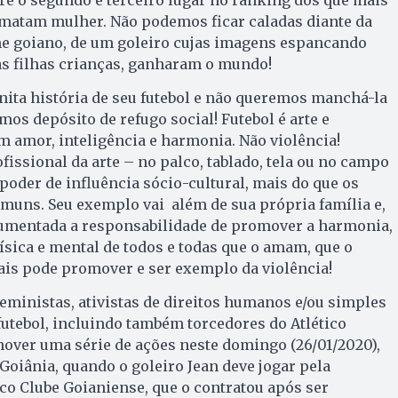
matam mulher. Não podemos ficar caladas diante da
me goiano, de um goleiro cujas imagens espancando
as filhas crianças, ganharam o mundo!
ita história de seu futebol e não queremos manchá-la
os depósito de refugo social! Futebol é arte e
m amor, inteligência e harmonia. Não violência!
ssional da arte – no palco, tablado, tela ou no campo
der de influência sócio-cultural, mais do que os
muns. Seu exemplo vai além de sua própria família e,
umentada a responsabilidade de promover a harmonia,
física e mental de todos e todas que o amam, que o
is pode promover e ser exemplo da violência!
ministas, ativistas de direitos humanos e/ou simples
futebol, incluindo também torcedores do Atlético
over uma série de ações neste domingo (26/01/2020),
Goiânia, quando o goleiro Jean deve jogar pela
ico Clube Goianiense, que o contratou após ser