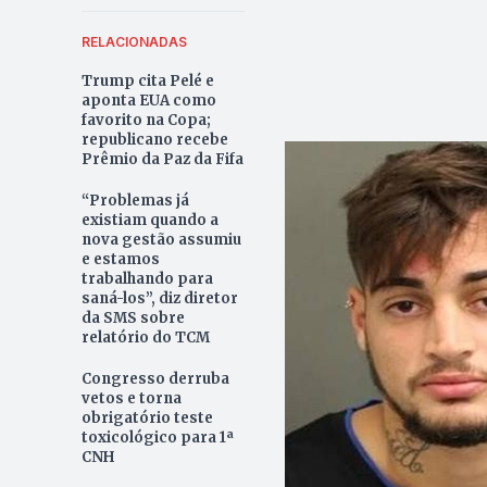
RELACIONADAS
Trump cita Pelé e
aponta EUA como
favorito na Copa;
republicano recebe
Prêmio da Paz da Fifa
“Problemas já
existiam quando a
nova gestão assumiu
e estamos
trabalhando para
saná-los”, diz diretor
da SMS sobre
relatório do TCM
Congresso derruba
vetos e torna
obrigatório teste
toxicológico para 1ª
CNH