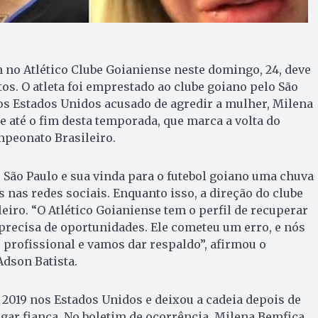
an no Atlético Clube Goianiense neste domingo, 24, deve
os. O atleta foi emprestado ao clube goiano pelo São
os Estados Unidos acusado de agredir a mulher, Milena
e até o fim desta temporada, que marca a volta do
ampeonato Brasileiro.
 São Paulo e sua vinda para o futebol goiano uma chuva
s nas redes sociais. Enquanto isso, a direção do clube
eiro. “O Atlético Goianiense tem o perfil de recuperar
 precisa de oportunidades. Ele cometeu um erro, e nós
profissional e vamos dar respaldo”, afirmou o
Adson Batista.
e 2019 nos Estados Unidos e deixou a cadeia depois de
gar fiança. No boletim de ocorrência, Milena Bemfica