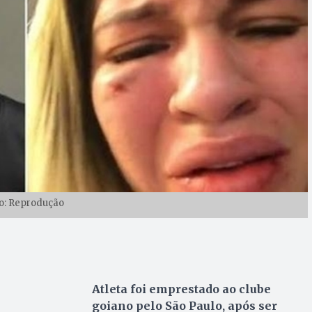
o: Reprodução
Atleta foi emprestado ao clube
goiano pelo São Paulo, após ser