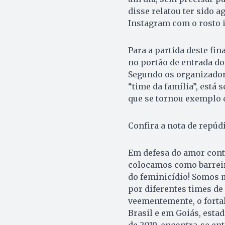
disse relatou ter sido 
Instagram com o rosto
Para a partida deste fi
no portão de entrada do
Segundo os organizadore
“time da família”, está
que se tornou exemplo d
Confira a nota de repúdi
Em defesa do amor cont
colocamos como barreir
do feminicídio! Somos m
por diferentes times de
veementemente, o fortal
Brasil e em Goiás, esta
de 2019, encontra-se en