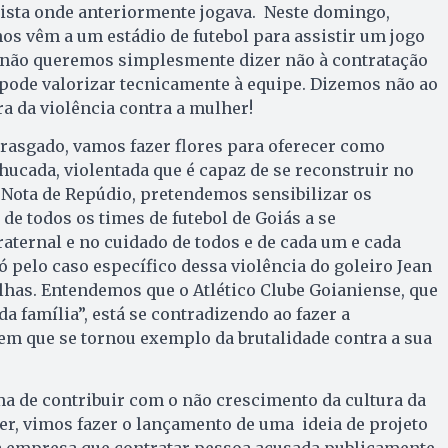
lista onde anteriormente jogava. Neste domingo,
hos vêm a um estádio de futebol para assistir um jogo
, não queremos simplesmente dizer não à contratação
 pode valorizar tecnicamente à equipe. Dizemos não ao
ra da violência contra a mulher!
 rasgado, vamos fazer flores para oferecer como
ucada, violentada que é capaz de se reconstruir no
 Nota de Repúdio, pretendemos sensibilizar os
de todos os times de futebol de Goiás a se
raternal e no cuidado de todos e de cada um e cada
ó pelo caso específico dessa violência do goleiro Jean
ilhas. Entendemos que o Atlético Clube Goianiense, que
a família”, está se contradizendo ao fazer a
m que se tornou exemplo da brutalidade contra a sua
a de contribuir com o não crescimento da cultura da
er, vimos fazer o lançamento de uma ideia de projeto
da empresa que contratar pessoa acusada publicamente,