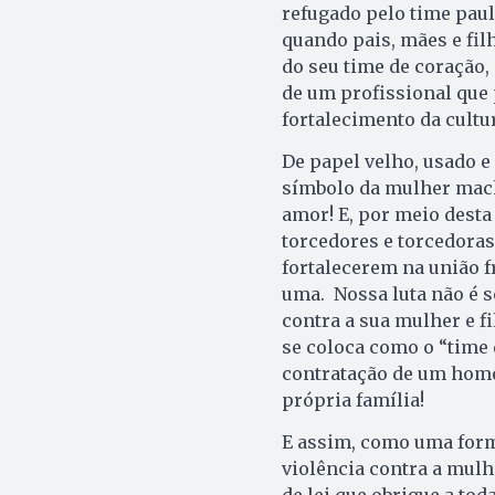
refugado pelo time pau
quando pais, mães e fil
do seu time de coração
de um profissional que
fortalecimento da cultu
De papel velho, usado e
símbolo da mulher mach
amor! E, por meio desta
torcedores e torcedoras 
fortalecerem na união f
uma. Nossa luta não é s
contra a sua mulher e f
se coloca como o “time d
contratação de um home
própria família!
E assim, como uma form
violência contra a mulh
de lei que obrigue a to