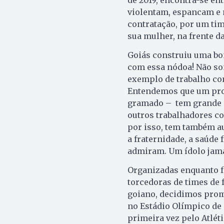
violentam, espancam e 
contratação, por um ti
sua mulher, na frente d
Goiás construiu uma bon
com essa nódoa! Não som
exemplo de trabalho co
Entendemos que um profi
gramado – tem grande po
outros trabalhadores co
por isso, tem também a
a fraternidade, a saúde 
admiram. Um ídolo jama
Organizadas enquanto fe
torcedoras de times de 
goiano, decidimos prom
no Estádio Olímpico de 
primeira vez pelo Atlét