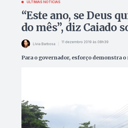
ÚLTIMAS NOTÍCIAS
“Este ano, se Deus qu
do mês”, diz Caiado 
11 dezembro 2019 às 08h39
Lívia Barbosa
Para o governador, esforço demonstra o 