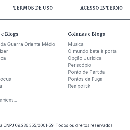
TERMOS DE USO
ACESSO INTERNO
 e Blogs
Colunas e Blogs
 da Guerra Oriente Médio
Música
izer
O mundo bate à porta
ica
Opção Jurídica
Periscópio
Ponto de Partida
Pocus
Pontos de Fuga
a
Realpolitik
nices...
a CNPJ 09.236.355/0001-59. Todos os direitos reservados.