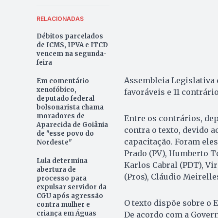
RELACIONADAS
Débitos parcelados
de ICMS, IPVA e ITCD
vencem na segunda-
feira
Assembleia Legislativa d
Em comentário
xenofóbico,
favoráveis e 11 contrário
deputado federal
bolsonarista chama
moradores de
Entre os contrários, d
Aparecida de Goiânia
contra o texto, devido 
de "esse povo do
capacitação. Foram eles
Nordeste"
Prado (PV), Humberto Teó
Lula determina
Karlos Cabral (PDT), Vi
abertura de
(Pros), Cláudio Meirelle
processo para
expulsar servidor da
CGU após agressão
O texto dispõe sobre o 
contra mulher e
criança em Águas
De acordo com a Govern