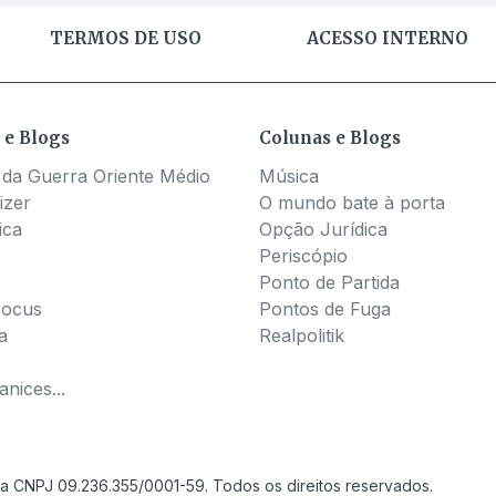
TERMOS DE USO
ACESSO INTERNO
 e Blogs
Colunas e Blogs
 da Guerra Oriente Médio
Música
izer
O mundo bate à porta
ica
Opção Jurídica
Periscópio
Ponto de Partida
Pocus
Pontos de Fuga
a
Realpolitik
nices...
a CNPJ 09.236.355/0001-59. Todos os direitos reservados.