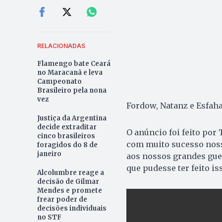
RELACIONADAS
Flamengo bate Ceará
no Maracanã e leva
Campeonato
Brasileiro pela nona
vez
Fordow, Natanz e Esfaha
Justiça da Argentina
decide extraditar
O anúncio foi feito por
cinco brasileiros
com muito sucesso nosso
foragidos do 8 de
janeiro
aos nossos grandes gue
que pudesse ter feito is
Alcolumbre reage a
decisão de Gilmar
Mendes e promete
frear poder de
decisões individuais
no STF