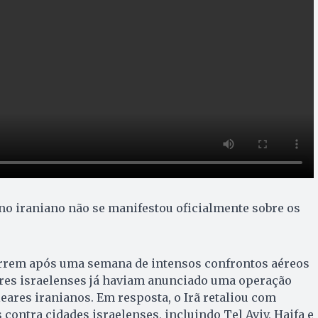
no iraniano não se manifestou oficialmente sobre os
rrem após uma semana de intensos confrontos aéreos
itares israelenses já haviam anunciado uma operação
leares iranianos. Em resposta, o Irã retaliou com
contra cidades israelenses, incluindo Tel Aviv, Haifa e