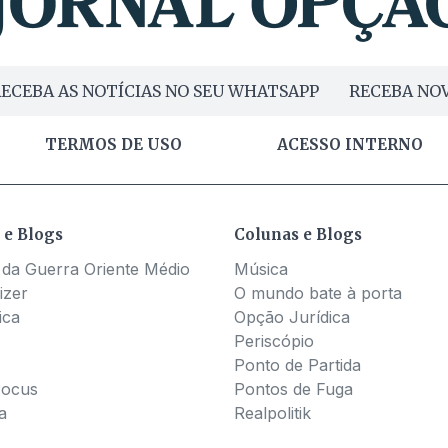
ECEBA AS NOTÍCIAS NO SEU WHATSAPP
RECEBA NOV
TERMOS DE USO
ACESSO INTERNO
 e Blogs
Colunas e Blogs
 da Guerra Oriente Médio
Música
izer
O mundo bate à porta
ica
Opção Jurídica
Periscópio
Ponto de Partida
Pocus
Pontos de Fuga
a
Realpolitik