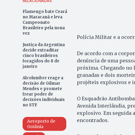
RELACIONADAS
Flamengo bate Ceará
no Maracanã e leva
Campeonato
Brasileiro pela nona
vez
Polícia Militar e a oco
Justiça da Argentina
decide extraditar
De acordo com a corpor
cinco brasileiros
denúncia de uma pessoa
foragidos do 8 de
janeiro
próxima. Chegando no lo
granadas e dois morteir
Alcolumbre reage a
projéteis explosivos e i
decisão de Gilmar
Mendes e promete
frear poder de
O Esquadrão Antibombas
decisões individuais
no STF
Avenida Interlândia, pr
explosivo. Em seguida a
encontrados.
Aeroporto de
Goiânia