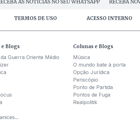
ECEBA AS NOTÍCIAS NO SEU WHATSAPP
RECEBA NOV
TERMOS DE USO
ACESSO INTERNO
 e Blogs
Colunas e Blogs
 da Guerra Oriente Médio
Música
izer
O mundo bate à porta
ica
Opção Jurídica
Periscópio
Ponto de Partida
Pocus
Pontos de Fuga
a
Realpolitik
nices...