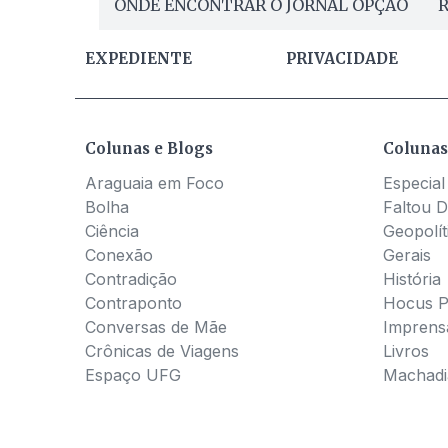
ONDE ENCONTRAR O JORNAL OPÇÃO
R
EXPEDIENTE
PRIVACIDADE
Colunas e Blogs
Colunas
Araguaia em Foco
Especial
Bolha
Faltou D
Ciência
Geopolít
Conexão
Gerais
Contradição
História
Contraponto
Hocus 
Conversas de Mãe
Imprens
Crônicas de Viagens
Livros
Espaço UFG
Machadia