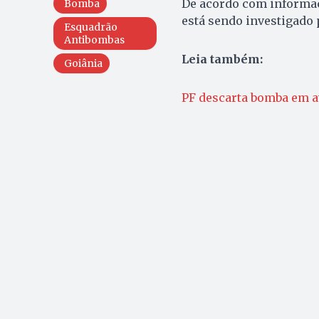
De acordo com informaç
Bomba
está sendo investigado p
Esquadrão
Antibombas
Leia também:
Goiânia
PF descarta bomba em a