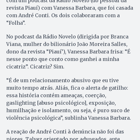
com um podcast da Rádio Novelo (do pessoal da
revista Piauí) com Vanessa Barbara, que foi casada
com André Conti. Os dois colaboraram com a
“Folha”.
No podcast da Rádio Novelo (dirigida por Branca
Viana, mulher do bilionário João Moreira Salles,
dono da revista “Piauí’), Vanessa Barbara frisa: “É
nesse ponto que conto como ganhei a minha
cicatriz”. Cicatriz? Sim.
“É de um relacionamento abusivo que eu tive
muito tempo atrás. Aliás, fica o alerta de gatilho:
essa história contém ameaças, coerção,
gaslighting [abuso psicológico], exposição,
humilhação e isolamento, ou seja, é puro suco de
violência psicológica”, sublinha Vanessa Barbara.
A reação de André Conti à denúncia não foi das
piores. Talvez orientado por advogados, ante