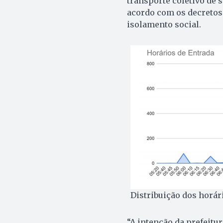
transporte coletivo de 
acordo com os decretos
isolamento social.
Distribuição dos horár
“A intenção da prefeit