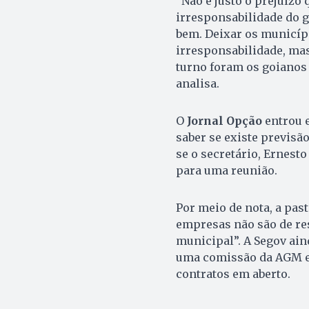
“Não é justo o prejuízo
irresponsabilidade do g
bem. Deixar os municíp
irresponsabilidade, ma
turno foram os goianos
analisa.
O
Jornal Opção
entrou e
saber se existe previsã
se o secretário, Ernesto
para uma reunião.
Por meio de nota, a pas
empresas não são de re
municipal”. A Segov aind
uma comissão da AGM e 
contratos em aberto.