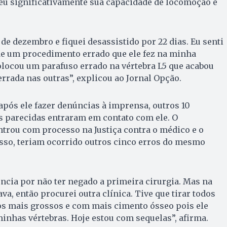
u significativamente sua capacidade de locomoção e
3 de dezembro e fiquei desassistido por 22 dias. Eu senti
de um procedimento errado que ele fez na minha
colocou um parafuso errado na vértebra L5 que acabou
rada nas outras”, explicou ao Jornal Opção.
pós ele fazer denúncias à imprensa, outros 10
s parecidas entraram em contato com ele. O
trou com processo na Justiça contra o médico e o
isso, teriam ocorrido outros cinco erros do mesmo
ncia por não ter negado a primeira cirurgia. Mas na
va, então procurei outra clínica. Tive que tirar todos
os mais grossos e com mais cimento ósseo pois ele
nhas vértebras. Hoje estou com sequelas”, afirma.