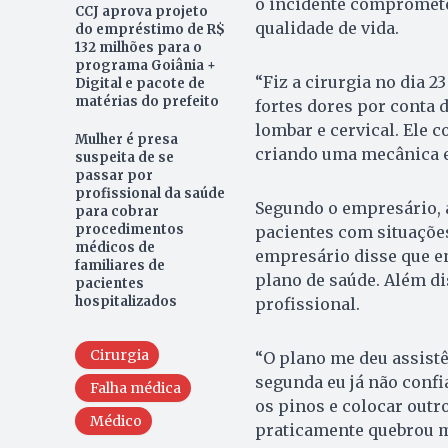
o incidente compromete
CCJ aprova projeto
qualidade de vida.
do empréstimo de R$
132 milhões para o
programa Goiânia +
“Fiz a cirurgia no dia 2
Digital e pacote de
matérias do prefeito
fortes dores por conta 
lombar e cervical. Ele 
Mulher é presa
criando uma mecânica er
suspeita de se
passar por
profissional da saúde
Segundo o empresário, a
para cobrar
procedimentos
pacientes com situaçõe
médicos de
empresário disse que en
familiares de
plano de saúde. Além d
pacientes
hospitalizados
profissional.
Cirurgia
“O plano me deu assistê
segunda eu já não confia
Falha médica
os pinos e colocar outr
Médico
praticamente quebrou mi