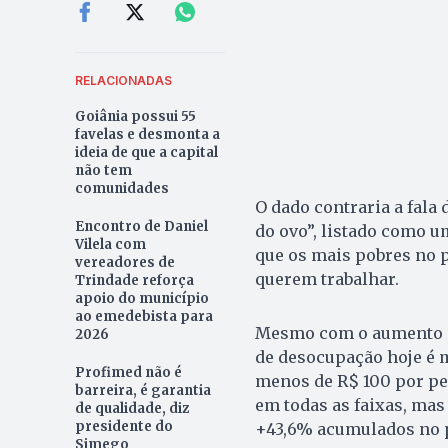
RELACIONADAS
Goiânia possui 55
favelas e desmonta a
ideia de que a capital
não tem
comunidades
O dado contraria a fala
Encontro de Daniel
do ovo”, listado como u
Vilela com
que os mais pobres no p
vereadores de
querem trabalhar.
Trindade reforça
apoio do município
ao emedebista para
Mesmo com o aumento do
2026
de desocupação hoje é 
Profimed não é
menos de R$ 100 por pe
barreira, é garantia
em todas as faixas, mas
de qualidade, diz
presidente do
+43,6% acumulados no p
Simego