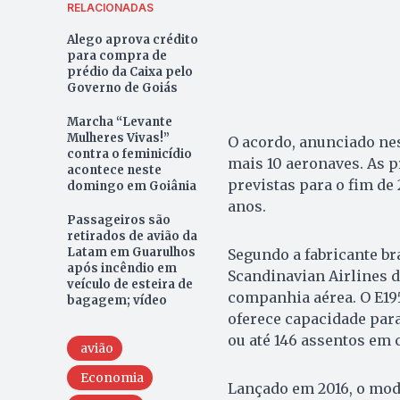
RELACIONADAS
Alego aprova crédito
para compra de
prédio da Caixa pelo
Governo de Goiás
Marcha “Levante
Mulheres Vivas!”
O acordo, anunciado nest
contra o feminicídio
mais 10 aeronaves. As p
acontece neste
previstas para o fim de
domingo em Goiânia
anos.
Passageiros são
retirados de avião da
Latam em Guarulhos
Segundo a fabricante bra
após incêndio em
Scandinavian Airlines d
veículo de esteira de
companhia aérea. O E195
bagagem; vídeo
oferece capacidade para
ou até 146 assentos em 
avião
Economia
Lançado em 2016, o mode