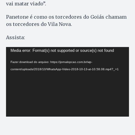
vai matar viado”.
Panetone é como os torcedores do Goiás chamam
os torcedores do Vila Nova.
Assista:
Tocador
Media error: Format(s) not supported or source(s) not found
de
Fazer download do arquivo: https://jornalopcao.com.br/wp-
vídeo
content/uploads/2018/10/WhatsApp-Video-2018-10-13-at-10.58.08.mp4?_=1