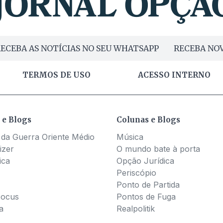
ECEBA AS NOTÍCIAS NO SEU WHATSAPP
RECEBA NOV
TERMOS DE USO
ACESSO INTERNO
 e Blogs
Colunas e Blogs
 da Guerra Oriente Médio
Música
izer
O mundo bate à porta
ica
Opção Jurídica
Periscópio
Ponto de Partida
Pocus
Pontos de Fuga
a
Realpolitik