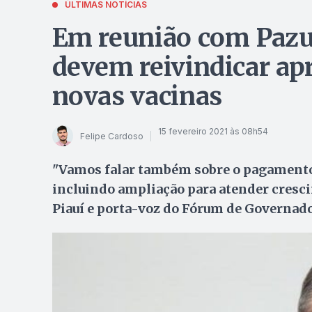
ÚLTIMAS NOTÍCIAS
Em reunião com Pazu
devem reivindicar ap
novas vacinas
15 fevereiro 2021 às 08h54
Felipe Cardoso
"Vamos falar também sobre o pagamento 
incluindo ampliação para atender cresc
Piauí e porta-voz do Fórum de Governado