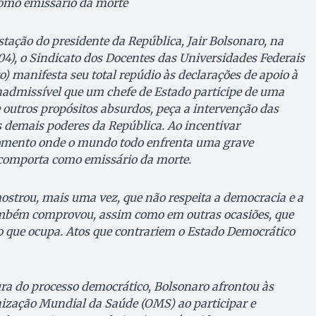
omo emissário da morte
tação do presidente da República, Jair Bolsonaro, na
04), o Sindicato dos Docentes das Universidades Federais
) manifesta seu total repúdio às declarações de apoio à
nadmissível que um chefe de Estado participe de uma
 outros propósitos absurdos, peça a intervenção das
s demais poderes da República. Ao incentivar
ento onde o mundo todo enfrenta uma grave
comporta como emissário da morte.
ostrou, mais uma vez, que não respeita a democracia e a
ambém comprovou, assim como em outras ocasiões, que
go que ocupa. Atos que contrariem o Estado Democrático
ra do processo democrático, Bolsonaro afrontou às
zação Mundial da Saúde (OMS) ao participar e