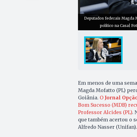
Deputados federais Magda M
político na Casa| F
Em menos de uma semana
Magda Mofatto (PL) per
Goiânia.
O
Jornal Opçã
Bom Sucesso (MDB) recuo
Professor Alcides (PL)
. 
que também acertou o se
Alfredo Nasser (Unifan).