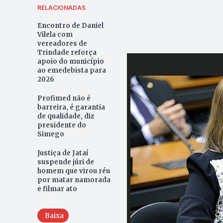
RELACIONADAS
Encontro de Daniel
Vilela com
vereadores de
Trindade reforça
apoio do município
ao emedebista para
2026
Profimed não é
barreira, é garantia
de qualidade, diz
presidente do
Simego
Justiça de Jataí
suspende júri de
homem que virou réu
por matar namorada
e filmar ato
Baixa