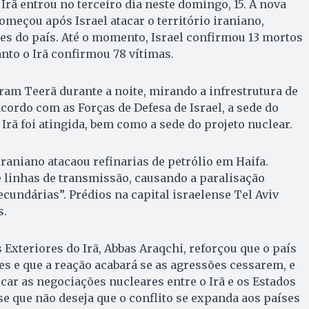
e Irã entrou no terceiro dia neste domingo, 15. A nova
omeçou após Israel atacar o território iraniano,
es do país. Até o momento, Israel confirmou 13 mortos
anto o Irã confirmou 78 vítimas.
ram Teerã durante a noite, mirando a infrestrutura de
acordo com as Forças de Defesa de Israel, a sede do
Irã foi atingida, bem como a sede do projeto nuclear.
iraniano atacaou refinarias de petrólio em Haifa.
 linhas de transmissão, causando a paralisação
ecundárias”. Prédios na capital israelense Tel Aviv
s.
 Exteriores do Irã, Abbas Araqchi, reforçou que o país
es e que a reação acabará se as agressões cessarem, e
icar as negociações nucleares entre o Irã e os Estados
e que não deseja que o conflito se expanda aos países