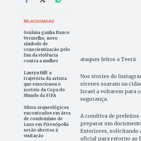
RELACIONADAS
Goiânia ganha Banco
Vermelho, novo
símbolo de
conscientização pelo
fim da violência
ataques feitos a Teerã.
contra a mulher
Lauryn Hill: a
Nos stories do Instagra
trajetória da artista
sirenes soaram na cidad
que emocionou o
sorteio da Copa do
Israel a voltarem para 
Mundo da FIFA
segurança.
Sítios arqueológicos
encontrados em área
A comitiva de prefeitos
de condomínio de
preparar um documento 
Luxo em Pirenópolis
serão abertos à
Exteriores, solicitando
visitação
oficial para retorno ao B