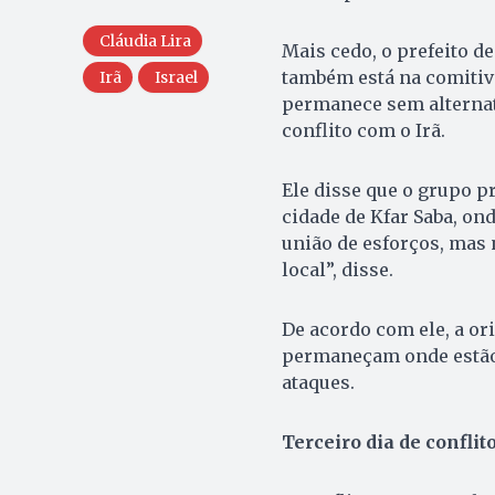
Cláudia Lira
Mais cedo, o prefeito d
também está na comitiva
Irã
Israel
permanece sem alternati
conflito com o Irã.
Ele disse que o grupo p
cidade de Kfar Saba, o
união de esforços, mas
local”, disse.
De acordo com ele, a or
permaneçam onde estão
ataques.
Terceiro dia de conflit