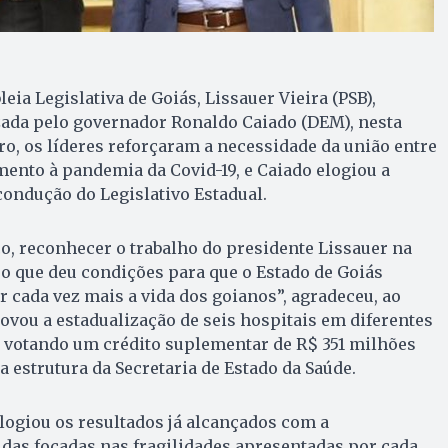
ia Legislativa de Goiás, Lissauer Vieira (PSB),
izada pelo governador Ronaldo Caiado (DEM), nesta
tro, os líderes reforçaram a necessidade da união entre
ento à pandemia da Covid-19, e Caiado elogiou a
condução do Legislativo Estadual.
co, reconhecer o trabalho do presidente Lissauer na
 o que deu condições para que o Estado de Goiás
 cada vez mais a vida dos goianos”, agradeceu, ao
ovou a estadualização de seis hospitais em diferentes
á votando um crédito suplementar de R$ 351 milhões
 estrutura da Secretaria de Estado da Saúde.
ogiou os resultados já alcançados com a
as focadas nas fragilidades apresentadas por cada