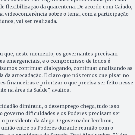
de flexibilização da quarentena. De acordo com Caiado,
uma videoconferência sobre o tema, com a participação
ianos, vai ser realizada.
tou que, neste momento, os governantes precisam
des emergenciais, e o compromisso de todos é
isamos continuar dialogando, continuar analisando as
da da arrecadação. É claro que nós temos que pisar no
ões financeiras e priorizar o que precisa ser feito nesse
 na área da Saúde”, avaliou.
cidadão diminuiu, o desemprego chega, tudo isso
o governo dificuldades e os Poderes precisam ser
 o presidente da Alego. O governador lembrou,
 união entre os Poderes durante reunião com o
ro, e o presidente do Senado, Davi Alcolumbre. “Além