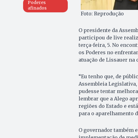
Poderes
afinados
Foto: Reprodução
O presidente da Assemble
participou de live real
terça-feira, 5. No encon
os Poderes no enfrentam
atuação de Lissauer na 
“Eu tenho que, de públi
Assembleia Legislativa,
pudesse tentar melhorar
lembrar que a Alego apr
regiões do Estado e est
para o aparelhamento da
O governador também el
implementação de medid