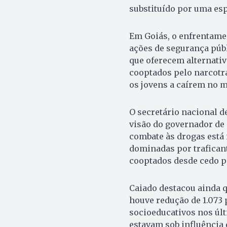
substituído por uma espé
Em Goiás, o enfrentamen
ações de segurança públ
que oferecem alternativ
cooptados pelo narcotrá
os jovens a caírem no 
O secretário nacional d
visão do governador de
combate às drogas está 
dominadas por traficant
cooptados desde cedo pa
Caiado destacou ainda q
houve redução de 1.073
socioeducativos nos úl
estavam sob influência 