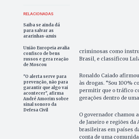
RELACIONADAS
Saiba se ainda dá
para salvar as
ararinhas-azuis
União Europeia avalia
criminosas como instru
confisco de bens
Brasil, e classificou L
russos e gera reação
de Moscou
Ronaldo Caiado afirmou
"O alerta serve para
prevenção, não para
às drogas. “Sou 100% c
garantir que algo vai
permitir que o tráfico 
acontecer", afirma
gerações dentro de uma 
André Amorim sobre
sinal sonoro da
Defesa Civil
O governador chamou a 
de Janeiro e regiões da
brasileiras em países d
conta de uma comunidade