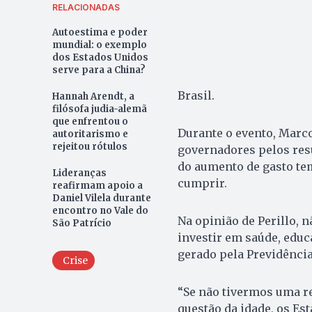
RELACIONADAS
Autoestima e poder
mundial: o exemplo
dos Estados Unidos
serve para a China?
Brasil.
Hannah Arendt, a
filósofa judia-alemã
que enfrentou o
Durante o evento, Marco
autoritarismo e
rejeitou rótulos
governadores pelos res
do aumento de gasto tem
Lideranças
cumprir.
reafirmam apoio a
Daniel Vilela durante
encontro no Vale do
Na opinião de Perillo, 
São Patrício
investir em saúde, educa
gerado pela Previdência
Crise
“Se não tivermos uma r
questão da idade, os Est