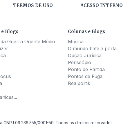
TERMOS DE USO
ACESSO INTERNO
 e Blogs
Colunas e Blogs
 da Guerra Oriente Médio
Música
izer
O mundo bate à porta
ica
Opção Jurídica
Periscópio
Ponto de Partida
Pocus
Pontos de Fuga
a
Realpolitik
nices...
a CNPJ 09.236.355/0001-59. Todos os direitos reservados.