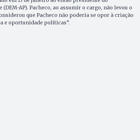
o em 15 de janeiro ao então presidente do
 (DEM-AP). Pacheco, ao assumir o cargo, não levou o
onsiderou que Pacheco não poderia se opor à criação
a e oportunidade políticas”.