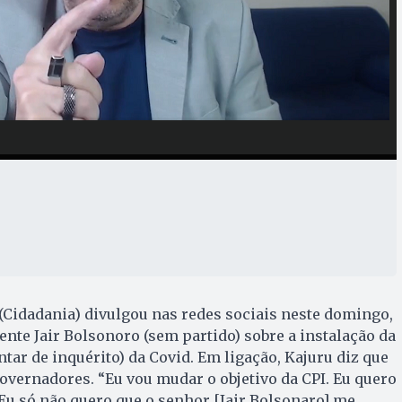
(Cidadania) divulgou nas redes sociais neste domingo,
ente Jair Bolsonoro (sem partido) sobre a instalação da
ar de inquérito) da Covid. Em ligação, Kajuru diz que
overnadores. “Eu vou mudar o objetivo da CPI. Eu quero
Eu só não quero que o senhor [Jair Bolsonaro] me