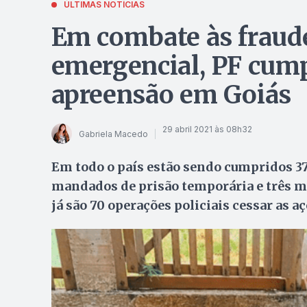
ÚLTIMAS NOTÍCIAS
Em combate às fraude
emergencial, PF cum
apreensão em Goiás
29 abril 2021 às 08h32
Gabriela Macedo
Em todo o país estão sendo cumpridos 3
mandados de prisão temporária e três m
já são 70 operações policiais cessar as 