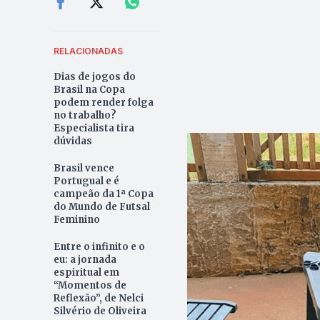
RELACIONADAS
Dias de jogos do
Brasil na Copa
podem render folga
no trabalho?
Especialista tira
dúvidas
Brasil vence
Portugual e é
campeão da 1ª Copa
do Mundo de Futsal
Feminino
Entre o infinito e o
eu: a jornada
espiritual em
“Momentos de
Reflexão”, de Nelci
Silvério de Oliveira