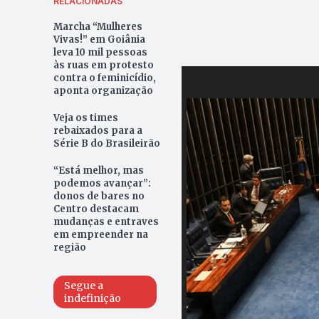
RELACIONADAS
Marcha “Mulheres
Vivas!” em Goiânia
leva 10 mil pessoas
às ruas em protesto
contra o feminicídio,
aponta organização
Veja os times
rebaixados para a
Série B do Brasileirão
“Está melhor, mas
podemos avançar”:
donos de bares no
Centro destacam
mudanças e entraves
em empreender na
região
Segue a
indefinição