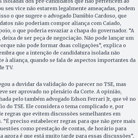
s isoladas dos pré-candidatos que não pertencem ao
ou seu vice não estarem legalmente ameaçadas, podem
É isso o que sugere o advogado Danúbio Cardoso, que
idatos não poderiam compor aliança com Caiado,
poio, o que poderia esvaziar a chapa do governador. “A
 deixa de ser peça de negociação. Não pode lançar um
porque não pode formar duas coligações”, explica o
embra que a intenção de candidatura isolada não
e à aliança, quando se fala de aspectos importantes da
de TV.
gou a duvidar da validação do parecer no TSE, mas
eve ser aprovado no plenário da Corte. A opinião,
hada pelo também advogado Edson Ferrari Jr, que vê no
io do TSE. Ele considera o tema complicado e, por
de regras que evitem discussões semelhantes em
s. “É preciso estabelecer regras para que não gere mais
uestões como prestação de contas, de horário para
agora é que está muito tarde para essas discussões”,