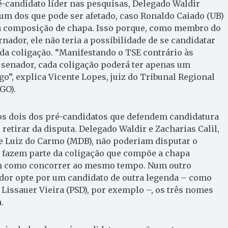
é-candidato líder nas pesquisas, Delegado Waldir
é um dos que pode ser afetado, caso Ronaldo Caiado (UB)
na composição de chapa. Isso porque, como membro do
ador, ele não teria a possibilidade de se candidatar
da coligação. “Manifestando o TSE contrário às
 senador, cada coligação poderá ter apenas um
go”, explica Vicente Lopes, juiz do Tribunal Regional
GO).
s dois dos pré-candidatos que defendem candidatura
retirar da disputa. Delegado Waldir e Zacharias Calil,
 e Luiz do Carmo (MDB), não poderiam disputar o
e fazem parte da coligação que compõe a chapa
am como concorrer ao mesmo tempo. Num outro
ador opte por um candidato de outra legenda – como
 Lissauer Vieira (PSD), por exemplo –, os três nomes
.