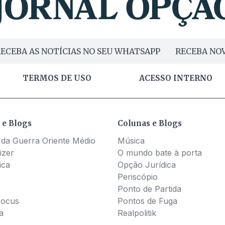
ECEBA AS NOTÍCIAS NO SEU WHATSAPP
RECEBA NOV
TERMOS DE USO
ACESSO INTERNO
 e Blogs
Colunas e Blogs
 da Guerra Oriente Médio
Música
izer
O mundo bate à porta
ica
Opção Jurídica
Periscópio
Ponto de Partida
Pocus
Pontos de Fuga
a
Realpolitik