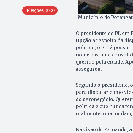
Eleições 2020
Município de Porangatu
O presidente do PL em 
Opção
a respeito da dis
político, o PL já possui
nome bastante consolida
querido pela cidade. Ap
assegurou.
Segundo o presidente, 
para disputar como vice
do agronegócio. Quere
política e que nunca te
realmente uma mudança
Na visão de Fernando, a